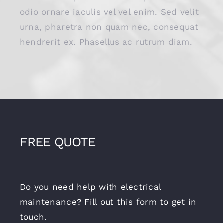
odio ornare iaculis vel vel enim. Sed velit
urna, pharetra non quam nec, consequat
hendrerit ex. Phasellus ac rutrum diam.
FREE QUOTE
Do you need help with electrical
maintenance? Fill out this form to get in
touch.