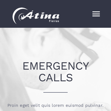
Skip
to
Tog
content
Nav
HOME
EMERGENCY
CALLS
Proin eget velit quis lorem euismod pulvinar.