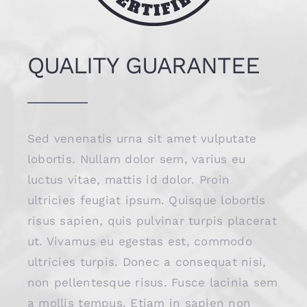
QUALITY GUARANTEE
Sed venenatis urna sit amet vulputate
lobortis. Nullam dolor sem, varius eu
luctus vitae, mattis id dolor. Proin
ultricies feugiat ipsum. Quisque lobortis
risus sapien, quis pulvinar turpis placerat
ut. Vivamus eu egestas est, commodo
ultricies turpis. Donec a consequat nisi,
non pellentesque risus. Fusce lacinia sem
a mollis tempus. Etiam in sapien non