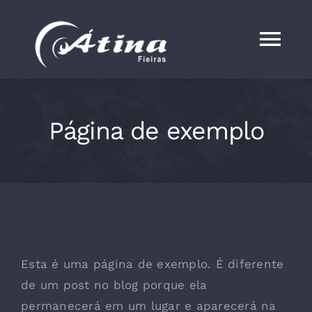
Skip
to
Tog
content
Nav
HOME
Página de exemplo
Esta é uma página de exemplo. É diferente
de um post no blog porque ela
permanecerá em um lugar e aparecerá na